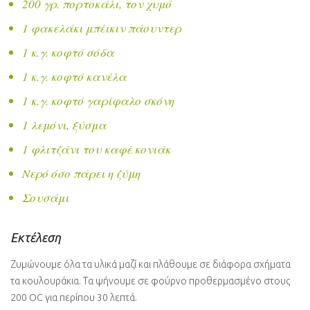
200 γρ. πορτοκάλι, τον χυμό
1 φακελάκι μπέικιν πάουντερ
1 κ.γ. κοφτό σόδα
1 κ.γ. κοφτό κανέλα
1 κ.γ. κοφτό γαρίφαλο σκόνη
1 λεμόνι, ξύσμα
1 φλιτζάνι του καφέ κονιάκ
Νερό όσο πάρει η ζύμη
Σουσάμι
Εκτέλεση
Ζυμώνουμε όλα τα υλικά μαζί και πλάθουμε σε διάφορα σχήματα
τα κουλουράκια. Τα ψήνουμε σε φούρνο προθερμασμένο στους
200 OC για περίπου 30 λεπτά.