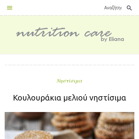
Skip
search
to
content
Νηστίσιμα
Κουλουράκια μελιού νηστίσιμα