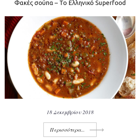
o
e
g
r
Φακές σούπα – Το Ελληνικό Superfood
o
r
r
e
k
a
s
m
t
18 Δεκεμβρίου 2018
Περισσότερα...