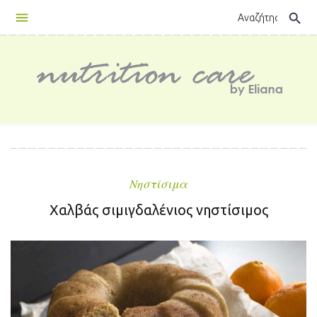
Skip
search
to
content
Κατηγορία:
Νηστίσιμα
Νηστίσιμα
Χαλβάς σιμιγδαλένιος νηστίσιμος