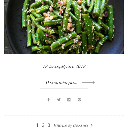
18 Δεκεμβρίου 2018
Περισσότερα...
F
T
i
P
a
w
n
i
c
i
s
n
e
t
t
t
Σελιδοποίηση
Επόμενη σελίδα
navigate_next
1
2
3