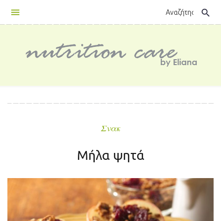
Skip
search
to
content
Σνακ
Μήλα ψητά