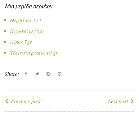
Μια μερίδα περιέχει
Θερμίδες 124
Πρωτεΐνες 0gr
Λίπος 7gr
Υδατάνθρακες 19 gr
Share:
Facebook
Twitter
instagram
Pinterest
Πλοήγηση
Previous post
Next post
άρθρων