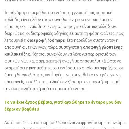
Το σύνδρομο ευερέθιστου εντέρου, η γνωστή μας σπαστική
κολίτιδα, είναι πλέον τόσο συνηθισμένη που αναρωτιέμαι αν
κάποιος έχει αναίσθητο έντερο. Το τραγικό είναι πως αλλάζουν
διαρκώς και οι διατροφικές οδηγίες. Σε αυτή τη φάση φαίνεται πως
λειτουργεί η
διατροφή fodmaps
. Στο παρελθόν συστηνόταν η
αποφυγή φυτικών ινών, τώρα συστήνεται η
αποφυγή γλουτένης
και λακτόζης
. Κάποιοι συνεχίζουν να λένε για περιορισμό των
φυτικών ινών και φαρμακευτική αγωγή με σπασμολυτικά ώστε να
σταματήσει η κινητικότητα του εντέρου, το οποίο μεταφράζεται σε
άμεση δυσκοιλιότητα, γιατί πρέπει να κουνηθεί το εντεράκι για να
πάει κανείς τουαλέτα και τελικά δεν ξέρουμε αν πρηστήκαμε από
την δυσκοιλιότητα ή από το σπαστικό έντερο.
Το να έχω άγχος βέβαια, γιατί αγχώθηκε το έντερο μου δεν
ξέρω αν βοηθάει!
Αυτό που έχω να σε συμβουλέψω είναι να φροντίσουμε το πνεύμα