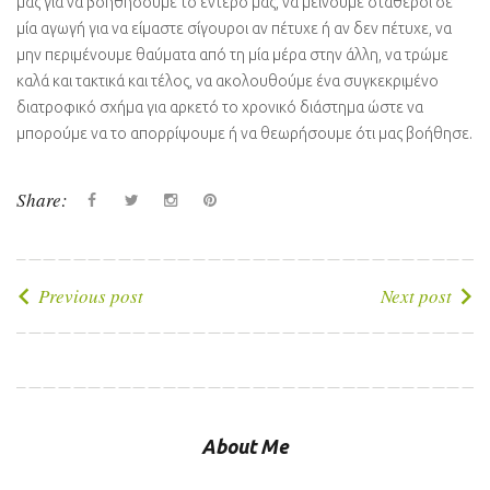
μας για να βοηθήσουμε το έντερο μας, να μείνουμε σταθεροί σε
μία αγωγή για να είμαστε σίγουροι αν πέτυχε ή αν δεν πέτυχε, να
μην περιμένουμε θαύματα από τη μία μέρα στην άλλη, να τρώμε
καλά και τακτικά και τέλος, να ακολουθούμε ένα συγκεκριμένο
διατροφικό σχήμα για αρκετό το χρονικό διάστημα ώστε να
μπορούμε να το απορρίψουμε ή να θεωρήσουμε ότι μας βοήθησε.
Share:
Facebook
Twitter
instagram
Pinterest
Πλοήγηση
Previous post
Next post
άρθρων
About Me