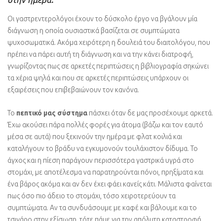
Οι γαστρεντερολόγοι έχουν το δύσκολο έργο να βγάλουν μία
διάγνωση η οποία ουσιαστικά βασίζεται σε συμπτώματα
ψυχοσωματικά. Ακόμα χειρότερη η δουλειά του διαιτολόγου, που
πρέπει να πάρει αυτή τη διάγνωση και να την κάνει διατροφή,
γνωρίζοντας πως σε αρκετές περιπτώσεις η βιβλιογραφία σηκώνει
τα χέρια ψηλά και που σε αρκετές περιπτώσεις υπάρχουν οι
εξαιρέσεις που επιβεβαιώνουν τον κανόνα.
Το
πεπτικό μας σύστημα
πάσχει όταν δε μας προσέχουμε αρκετά.
Έχω ακούσει πάρα πολλές φορές για άτομα (βάζω και τον εαυτό
μέσα σε αυτά) που ξεκινούν την ημέρα με φλατ κοιλιά και
καταλήγουν το βράδυ να εγκυμονούν τουλάχιστον δίδυμα. Το
άγχος και η πίεση παράγουν περισσότερα γαστρικά υγρά στο
στομάχι, με αποτέλεσμα να παρατηρούνται πόνοι, πρηξίματα και
ένα βάρος ακόμα και αν δεν έχει φάει κανείς κάτι. Μάλιστα φαίνεται
πως όσο πιο άδειο το στομάχι, τόσο χειροτερεύουν τα
συμπτώματα. Αν τα συνδυάσουμε με καφέ και βάλουμε και το
τσιγάρο στην εξίσωση, τότε πάμε για την απόλυτη καταστροφή.