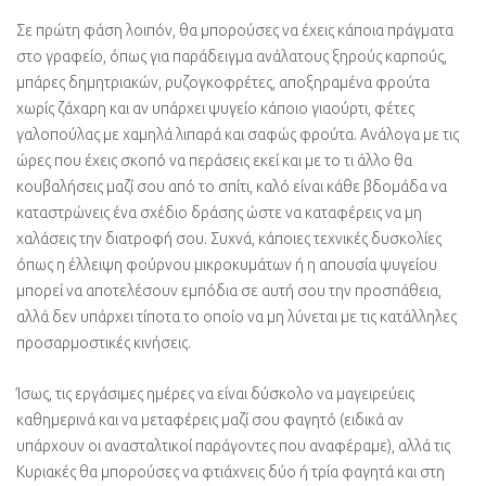
Σε πρώτη φάση λοιπόν, θα μπορούσες να έχεις κάποια πράγματα
στο γραφείο, όπως για παράδειγμα ανάλατους ξηρούς καρπούς,
μπάρες δημητριακών, ρυζογκοφρέτες, αποξηραμένα φρούτα
χωρίς ζάχαρη και αν υπάρχει ψυγείο κάποιο γιαούρτι, φέτες
γαλοπούλας με χαμηλά λιπαρά και σαφώς φρούτα. Ανάλογα με τις
ώρες που έχεις σκοπό να περάσεις εκεί και με το τι άλλο θα
κουβαλήσεις μαζί σου από το σπίτι, καλό είναι κάθε βδομάδα να
καταστρώνεις ένα σχέδιο δράσης ώστε να καταφέρεις να μη
χαλάσεις την διατροφή σου. Συχνά, κάποιες τεχνικές δυσκολίες
όπως η έλλειψη φούρνου μικροκυμάτων ή η απουσία ψυγείου
μπορεί να αποτελέσουν εμπόδια σε αυτή σου την προσπάθεια,
αλλά δεν υπάρχει τίποτα το οποίο να μη λύνεται με τις κατάλληλες
προσαρμοστικές κινήσεις.
Ίσως, τις εργάσιμες ημέρες να είναι δύσκολο να μαγειρεύεις
καθημερινά και να μεταφέρεις μαζί σου φαγητό (ειδικά αν
υπάρχουν οι ανασταλτικοί παράγοντες που αναφέραμε), αλλά τις
Κυριακές θα μπορούσες να φτιάχνεις δύο ή τρία φαγητά και στη