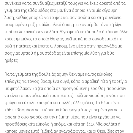
συνέχεια να τα συνδυάζεις μεταξύ τους για να έχεις αρκετά από τα
γεύματα της εβδομάδας έτοιμα. Ένα όσπριο είναι μία σίγουρη
λύση, καθώς μπορείς να το φας και σαν σούπα και στη συνέχεια
σουρωμένο μαζί με άλλα υλικά όπως μια κονσέρβα τόνου ή λίγο
τυρί και λαχανικά σαν σαλάτα. Λίγο ψητό κοτόπουλο ή κάποιο άλλο
κρέας ψημένο, το οποίο θα φας μαζί με κάποιο συνοδευτικό πχ.
ρύζι ή πατάτες και έπειτα ψιλοκομμένο μέσα στην πρασινάδα με
σος γιαουρτιού ή μουστάρδας είναι επίσης μία λύση για δύο
ημέρες.
Για τα γεύματα της δουλειάς ας μην ξεχνάμε και τις εύκολες
επιλογές πχ. τόνος, βρασμένα αυγά, κάποια αραβική πίτα ή τορτίγια
με ψητά λαχανικά (τα οποία σε προηγούμενη μέρα θα μπορούσαν
να είναι το συνοδευτικό του κρέατος), ρύζι με γιαούρτι, κινόα που
τρώγεται εύκολα και κρύα και πολλές άλλες ιδέες. Το θέμα είναι
κάθε εβδομάδα να υπάρχουν δύο φαγητά μαγειρεμένα για να τα
φας από δύο φορές και την πέμπτη μέρα που είναι εργάσιμη να
προσθέσεις κάτι εύκολο ή ακόμα και κάτι απ’έξω. Μία σαλάτα ή
κάποιο μαγειρευτό (ειδικά αν αναγράφονται και οι θερμίδες στον