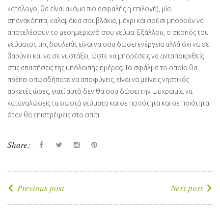
κατάλογο, θα είναι ακόμα πιο ασφαλής η επιλογή), μία
σπανακόπιτα, καλαμάκια σουβλάκια, μέχρι και σούσι μπορούν να
αποτελέσουν το μεσημεριανό σου γεύμα. Εξάλλου, ο σκοπός του
γεύματος της δουλειάς είναι να σου δώσει ενέργεια αλλά όχι να σε
βαρύνει και να σε νυστάξει, ώστε να μπορέσεις να ανταποκριθείς
στις απαιτήσεις της υπόλοιπης ημέρας. Το σφάλμα το οποίο θα
πρέπει οπωσδήποτε να αποφύγεις, είναι να μείνεις νηστικός
αρκετές ώρες, γιατί αυτό δεν θα σου δώσει την ψυχραιμία να
καταναλώσεις τα σωστά γεύματα και σε ποσότητα και σε ποιότητα,
όταν θα επιστρέψεις στο σπίτι.
Share:
Facebook
Twitter
instagram
Pinterest
Πλοήγηση
Previous post
Next post
άρθρων