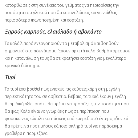
κατορθώσεις στη συνέχεια του γεύματος να περιορίσεις την
ποσότητα του γλυκού που θα καταναλώσεις και να νιώθεις
περισσότερο ικανοποιημένη και χορτάτη.
Ξηρούς καρπούς, ελαιόλαδο ή αβοκάντο
Τα καλά λιπαρά ενεργοποιούν το μεταβολισμό και βοηθούν
σημαντικά στο αδυνάτισμα. Έχουν αρκετά καλό βαθμό κορεσμού
και η κατανάλωση τους θα σε κρατήσει χορτάτη για μεγαλύτερο
χρονικό διάστημα.
Τυρί
Το τυρί έχει βρεθεί πως ενισχύει τις καύσεις χάρη στη μεγάλη
περιεκτικότητα του σε ασβέστιο. Βέβαια, τα τυριά έχουν μεγάλη
θερμιδική αξία, οπότε θα πρέπει να προσέξεις την ποσότητα που
θα φας. Καλό είναι να γνωρίζεις πως σε περίπτωση που
φουσκώνεις εύκολα και πάσχεις από ευερέθιστό έντερο, ιδανικά
θα πρέπει να προτιμήσεις κάποιο σκληρό τυρί για παράδειγμα
γραβιέρα η παρμεζάνα.