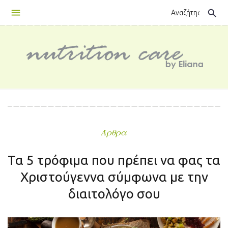
Skip
search
to
content
Άρθρα
Τα 5 τρόφιμα που πρέπει να φας τα
Χριστούγεννα σύμφωνα με την
διαιτολόγο σου