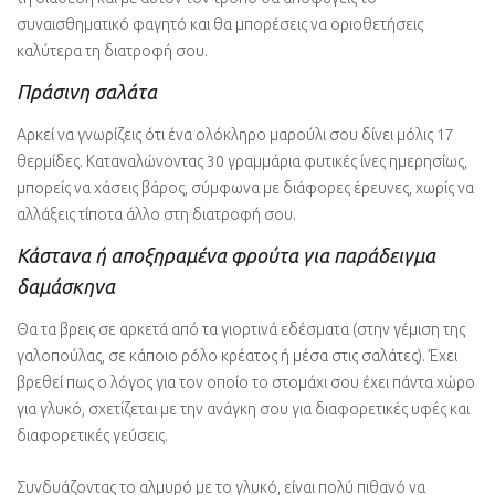
συναισθηματικό φαγητό και θα μπορέσεις να οριοθετήσεις
καλύτερα τη διατροφή σου.
Πράσινη σαλάτα
Αρκεί να γνωρίζεις ότι ένα ολόκληρο μαρούλι σου δίνει μόλις 17
θερμίδες. Καταναλώνοντας 30 γραμμάρια φυτικές ίνες ημερησίως,
μπορείς να χάσεις βάρος, σύμφωνα με διάφορες έρευνες, χωρίς να
αλλάξεις τίποτα άλλο στη διατροφή σου.
Κάστανα ή αποξηραμένα φρούτα για παράδειγμα
δαμάσκηνα
Θα τα βρεις σε αρκετά από τα γιορτινά εδέσματα (στην γέμιση της
γαλοπούλας, σε κάποιο ρόλο κρέατος ή μέσα στις σαλάτες). Έχει
βρεθεί πως ο λόγος για τον οποίο το στομάχι σου έχει πάντα χώρο
για γλυκό, σχετίζεται με την ανάγκη σου για διαφορετικές υφές και
διαφορετικές γεύσεις.
Συνδυάζοντας το αλμυρό με το γλυκό, είναι πολύ πιθανό να