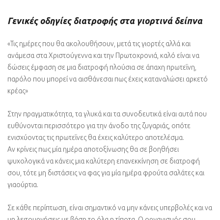
Γενικές οδηγίες διατροφής στα γιορτινά δείπνα
«Τις ημέρες που θα ακολουθήσουν, μετά τις γιορτές αλλά και
ανάμεσα στα Χριστούγεννα και την Πρωτοχρονιά, καλό είναι να
δώσεις έμφαση σε μια διατροφή πλούσια σε άπαχη πρωτεΐνη,
παρόλο που μπορεί να αισθάνεσαι πως έχεις καταναλώσει αρκετό
κρέας»
Στην πραγματικότητα, τα γλυκά και τα συνοδευτικά είναι αυτά που
ευθύνονται περισσότερο για την άνοδο της ζυγαριάς, οπότε
ενισχύοντας τις πρωτεΐνες θα έχεις καλύτερο αποτελέσμα.
Αν κρίνεις πως μία ημέρα αποτοξίνωσης θα σε βοηθήσει
ψυχολογικά να κάνεις μια καλύτερη επανεκκίνηση σε διατροφή
σου, τότε μη διστάσεις να φας για μία ημέρα φρούτα σαλάτες και
γιαούρτια.
Σε κάθε περίπτωση, είναι σημαντικό να μην κάνεις υπερβολές και να
μη λειτουργήσεις με βάση το όλα η τίποτα. Ο οργανισμός σου