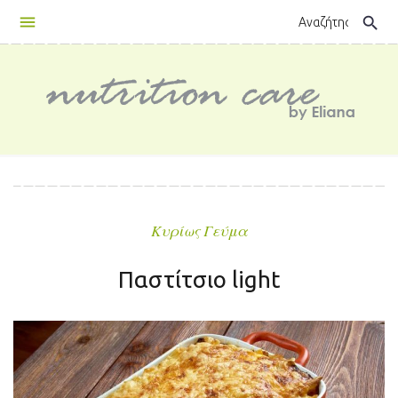
Skip
search
to
content
Κυρίως Γεύμα
Παστίτσιο light