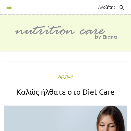
Skip
search
to
content
Αρχική
Καλώς ήλθατε στο Diet Care