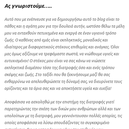
Ας γνωριστούμε…..
Αυτό που με ενέπνευσε για να δημιουργήσω αυτό το blog είναι το
πάθος και η αγάπη μου για την δουλειά αυτήν, ωστόσο θέλω τα μέλη
μου να ενταχθούν πετυχημένα και ενεργά σε έναν υγιεινό τρόπο
ζωής. Ο καθένας από εμάς είναι εκπληκτικός, μοναδικός και
ιδιαίτερος με διαφορετικούς στόχους επιθυμίες και ανάγκες. Όλοι
μας όμως αξίζουμε να τρεφόμαστε σωστά, να νιώθουμε υγιείς και
ευτυχισμένοι! Ο στόχος μου είναι να σας κάνω να νιώσετε
εκπληκτικά διαμέσου τόσο της διατροφής όσο και ενός τρόπου
σκέψης και ζωής. Στο ταξίδι που θα ξεκινήσουμε μαζί θα σας
ενθαρρύνω να απελευθερώσετε τη δύναμή σας, να διευρύνετε τους
ορίζοντες και τα όρια σας και να αποκτήσετε υγεία και ευεξία!
Αποφάσισα να ασχοληθώ με την επιστήμη της διατροφής γιατί
παρατηρώντας την σχέση των δικών μου ανθρώπων αλλά και των
υπολοίπων με τη διατροφή, μου γεννιόντουσαν πολλές απορίες, τις
οποίες αποφάσισα να λύσω σπουδάζοντας το συγκεκριμένο