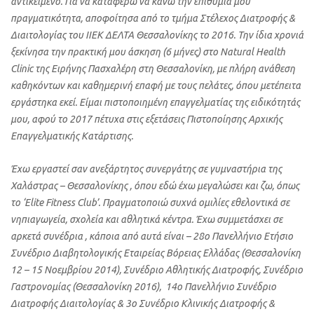
αντικείμενο. Για να καταφέρω να κάνω την επιθυμία μου
πραγματικότητα, αποφοίτησα από το τμήμα Στέλεχος Διατροφής &
Διαιτολογίας του ΙΙΕΚ ΔΕΛΤΑ Θεσσαλονίκης το 2016. Την ίδια χρονιά
ξεκίνησα την πρακτική μου άσκηση (6 μήνες) στο Natural Health
Clinic της Ειρήνης Πασχαλέρη στη Θεσσαλονίκη, με πλήρη ανάθεση
καθηκόντων και καθημερινή επαφή με τους πελάτες, όπου μετέπειτα
εργάστηκα εκεί. Είμαι πιστοποιημένη επαγγελματίας της ειδικότητάς
μου, αφού το 2017 πέτυχα στις εξετάσεις Πιστοποίησης Αρχικής
Επαγγελματικής Κατάρτισης.
Έχω εργαστεί σαν ανεξάρτητος συνεργάτης σε γυμναστήρια της
Χαλάστρας – Θεσσαλονίκης , όπου εδώ έχω μεγαλώσει και ζω, όπως
το ‘Elite Fitness Club’. Πραγματοποιώ συχνά ομιλίες εθελοντικά σε
νηπιαγωγεία, σχολεία και αθλητικά κέντρα. Έχω συμμετάσχει σε
αρκετά συνέδρια , κάποια από αυτά είναι – 28ο Πανελλήνιο Ετήσιο
Συνέδριο Διαβητολογικής Εταιρείας Βόρειας Ελλάδας
(Θεσσαλονίκη
12 – 15 Νοεμβρίου 2014), Συνέδριο Αθλητικής Διατροφής, Συνέδριο
Γαστρονομίας (Θεσσαλονίκη 2016),
14ο Πανελλήνιο Συνέδριο
Διατροφής Διαιτολογίας & 3ο Συνέδριο Κλινικής Διατροφής &