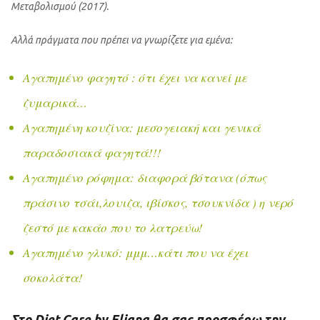
Μεταβολισμού (2017).
Αλλά πράγματα που πρέπει να γνωρίζετε για εμένα:
Αγαπημένο φαγητό : ότι έχει να κανεί με
ζυμαρικά…
Αγαπημένη κουζίνα: μεσογειακή και γενικά
παραδοσιακά φαγητά!!!
Αγαπημένο ρόφημα: διαφορά βότανα (όπως
πράσινο τσάι,λουιζα, ιβίσκος, τσουκνίδα ) η νερό
ζεστό με κακάο που το λατρεύω!
Αγαπημένο γλυκό: μμμ…κάτι που να έχει
σοκολάτα!
Στο Diet Care by Eliana θα σας προσφέρω την