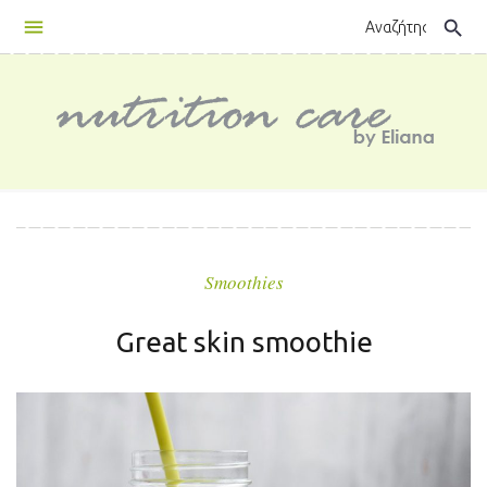
Skip
search
to
content
Smoothies
Great skin smoothie