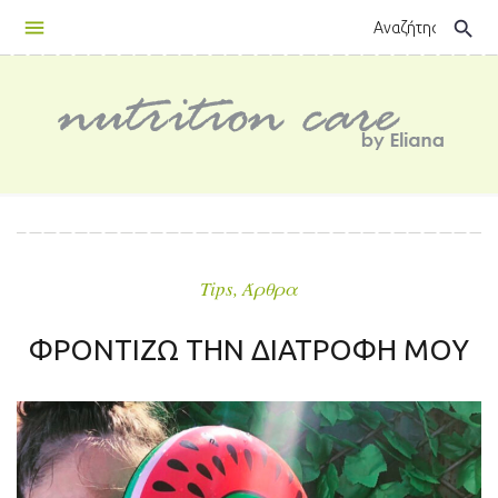
Skip
search
to
content
Tips
,
Άρθρα
ΦΡΟΝΤΙΖΩ ΤΗΝ ΔΙΑΤΡΟΦΗ ΜΟΥ