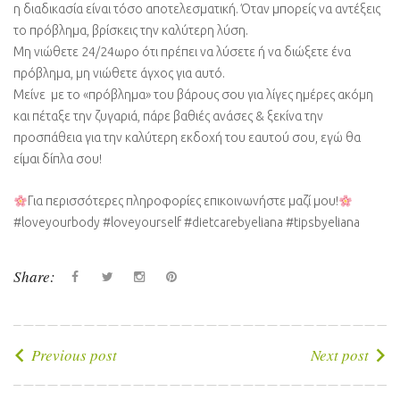
η διαδικασία είναι τόσο αποτελεσματική. Όταν μπορείς να αντέξεις
το πρόβλημα, βρίσκεις την καλύτερη λύση.
Μη νιώθετε 24/24ωρο ότι πρέπει να λύσετε ή να διώξετε ένα
πρόβλημα, μη νιώθετε άγχος για αυτό.
Μείνε με το «πρόβλημα» του βάρους σου για λίγες ημέρες ακόμη
και πέταξε την ζυγαριά, πάρε βαθιές ανάσες & ξεκίνα την
προσπάθεια για την καλύτερη εκδοχή του εαυτού σου, εγώ θα
είμαι δίπλα σου!
Για περισσότερες πληροφορίες επικοινωνήστε μαζί μου!
#loveyourbody #loveyourself #dietcarebyeliana #tipsbyeliana
Share:
Facebook
Twitter
instagram
Pinterest
Πλοήγηση
Previous post
Next post
άρθρων